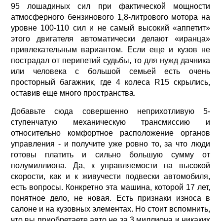
95 лошадиных сил при фактической мощности
атмосферного бензинового 1,8-литрового мотора на
уровне 100-110 сил и не самый высокий «аппетит»
этого двигателя автоматически делают «иранца»
привлекательным вариантом. Если еще и кузов не
пострадал от перипетий судьбы, то для нужд дачника
или человека с большой семьей есть очень
просторный багажник, где 4 колеса R15 скрылись,
оставив еще много пространства.
Добавьте сюда совершенно неприхотливую 5-
ступенчатую механическую трансмиссию и
относительно комфортное расположение органов
управления - и получите уже ровно то, за что люди
готовы платить и сильно большую сумму от
полумиллиона. Да, к управляемости на высокой
скорости, как и к живучести подвески автомобиля,
есть вопросы. Конкретно эта машина, которой 17 лет,
понятное дело, не новая. Есть признаки износа в
салоне и на кузовных элементах. Но стоит вспомнить,
что вы приобретаете авто не за 3 миллиона и никаких