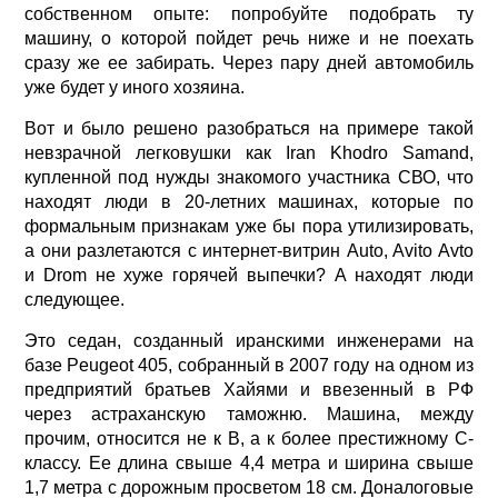
собственном опыте: попробуйте подобрать ту
машину, о которой пойдет речь ниже и не поехать
сразу же ее забирать. Через пару дней автомобиль
уже будет у иного хозяина.
Вот и было решено разобраться на примере такой
невзрачной легковушки как Iran Khodro Samand,
купленной под нужды знакомого участника СВО, что
находят люди в 20-летних машинах, которые по
формальным признакам уже бы пора утилизировать,
а они разлетаются с интернет-витрин Auto, Avito Avto
и Drom не хуже горячей выпечки? А находят люди
следующее.
Это седан, созданный иранскими инженерами на
базе Peugeot 405, собранный в 2007 году на одном из
предприятий братьев Хайями и ввезенный в РФ
через астраханскую таможню. Машина, между
прочим, относится не к B, а к более престижному С-
классу. Ее длина свыше 4,4 метра и ширина свыше
1,7 метра с дорожным просветом 18 см. Доналоговые