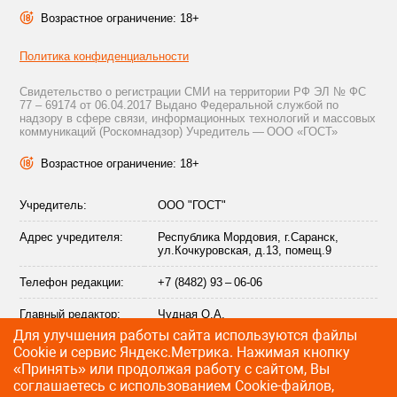
Возрастное ограничение: 18+
Политика конфиденциальности
Свидетельство о регистрации СМИ на территории РФ ЭЛ № ФС
77 – 69174 от 06.04.2017 Выдано Федеральной службой по
надзору в сфере связи, информационных технологий и массовых
коммуникаций (Роскомнадзор) Учредитель — ООО «ГОСТ»
Возрастное ограничение: 18+
Учредитель:
ООО "ГОСТ"
Адрес учредителя:
Республика Мордовия, г.Саранск,
ул.Кочкуровская, д.13, помещ.9
Телефон редакции:
+7 (8482) 93 – 06-06
Главный редактор:
Чудная О.А.
Для улучшения работы сайта используются файлы
Адрес электронной
info@citytraffic.ru
Сookie и сервис Яндекс.Метрика. Нажимая кнопку
почты редакции:
«Принять» или продолжая работу с сайтом, Вы
соглашаетесь с использованием Cookie-файлов,