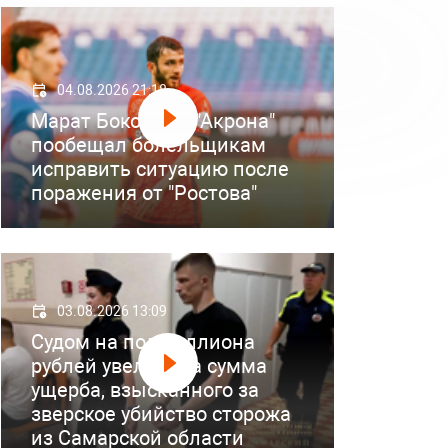
04.08.2026 21:18
Марат Бокоев из "Акрона"
пообещал болельщикам
исправить ситуацию после
поражения от "Ростова"
03.08.2026 13:09
Судом на полмиллиона
рублей увеличена сумма
ущерба, взысканного за
зверское убийство сторожа
из Самарской области