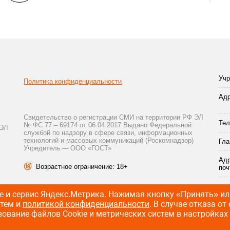
Учр
Политика конфиденциальности
Адр
Свидетельство о регистрации СМИ на территории РФ ЭЛ
Тел
№ ФС 77 – 69174 от 06.04.2017 Выдано Федеральной
 ЭЛ
службой по надзору в сфере связи, информационных
технологий и массовых коммуникаций (Роскомнадзор)
Гла
Учредитель — ООО «ГОСТ»
.
Адр
Возрастное ограничение: 18+
поч
 и сервис Яндекс.Метрика. Нажимая кнопку «Принять» или
стем и
политикой конфиденциальности
. В случае отказа о
ование файлов Cookie и метрических систем в настройках