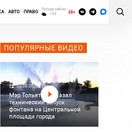
Погода сейчас
КА
АВТО
ПРАВО
18+
+31
ПОПУЛЯРНЫЕ ВИДЕО
05.08.2026 11:56
Мэр Тольятти показал
технический запуск
фонтана на Центральной
площади города