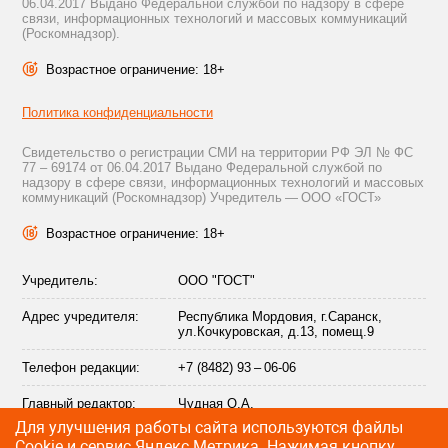
06.04.2017 Выдано Федеральной службой по надзору в сфере
связи, информационных технологий и массовых коммуникаций
(Роскомнадзор).
Возрастное ограничение: 18+
Политика конфиденциальности
Свидетельство о регистрации СМИ на территории РФ ЭЛ № ФС
77 – 69174 от 06.04.2017 Выдано Федеральной службой по
надзору в сфере связи, информационных технологий и массовых
коммуникаций (Роскомнадзор) Учредитель — ООО «ГОСТ»
Возрастное ограничение: 18+
Учредитель:
ООО "ГОСТ"
Адрес учредителя:
Республика Мордовия, г.Саранск,
ул.Кочкуровская, д.13, помещ.9
Телефон редакции:
+7 (8482) 93 – 06-06
Главный редактор:
Чудная О.А.
Для улучшения работы сайта используются файлы
Адрес электронной
info@citytraffic.ru
Сookie и сервис Яндекс.Метрика. Нажимая кнопку