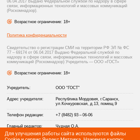
06.04.2017 Выдано Федеральной службой по надзору в сфере
связи, информационных технологий и массовых коммуникаций
(Роскомнадзор).
Возрастное ограничение: 18+
Политика конфиденциальности
Свидетельство о регистрации СМИ на территории РФ ЭЛ № ФС
77 – 69174 от 06.04.2017 Выдано Федеральной службой по
надзору в сфере связи, информационных технологий и массовых
коммуникаций (Роскомнадзор) Учредитель — ООО «ГОСТ»
Возрастное ограничение: 18+
Учредитель:
ООО "ГОСТ"
Адрес учредителя:
Республика Мордовия, г.Саранск,
ул.Кочкуровская, д.13, помещ.9
Телефон редакции:
+7 (8482) 93 – 06-06
Главный редактор:
Чудная О.А.
Для улучшения работы сайта используются файлы
Адрес электронной
info@citytraffic.ru
Сookie и сервис Яндекс.Метрика. Нажимая кнопку