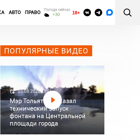
Погода сейчас
КА
АВТО
ПРАВО
18+
+30
ПОПУЛЯРНЫЕ ВИДЕО
05.08.2026 11:56
Мэр Тольятти показал
технический запуск
фонтана на Центральной
площади города