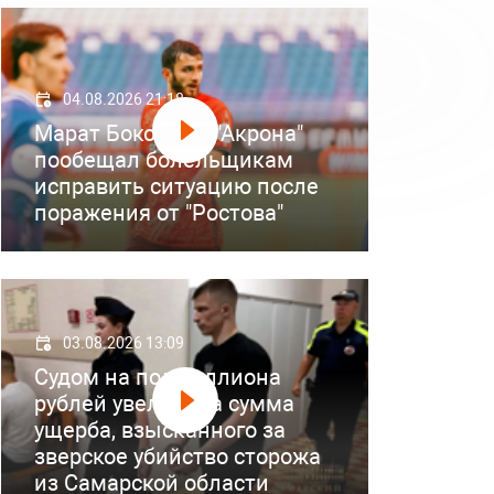
04.08.2026 21:18
Марат Бокоев из "Акрона"
пообещал болельщикам
исправить ситуацию после
поражения от "Ростова"
03.08.2026 13:09
Судом на полмиллиона
рублей увеличена сумма
ущерба, взысканного за
зверское убийство сторожа
из Самарской области