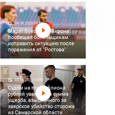
04.08.2026 21:18
Марат Бокоев из "Акрона"
пообещал болельщикам
исправить ситуацию после
поражения от "Ростова"
03.08.2026 13:09
Судом на полмиллиона
рублей увеличена сумма
ущерба, взысканного за
зверское убийство сторожа
из Самарской области