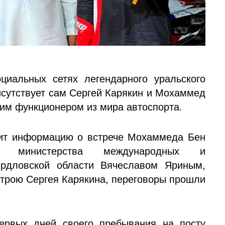
циальных сетях легендарного уральского
исутствует сам Сергей Карякин и Мохаммед
ним функционером из мира автоспорта.
жит информацию о встрече Мохаммеда Бен
м министерства международных и
ердловской области Вячеславом Яриным,
строю Сергея Карякина, переговоры прошли
первых дней своего пребывания на посту