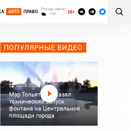
Погода сейчас
КА
АВТО
ПРАВО
18+
+31
ПОПУЛЯРНЫЕ ВИДЕО
05.08.2026 11:56
Мэр Тольятти показал
технический запуск
фонтана на Центральной
площади города