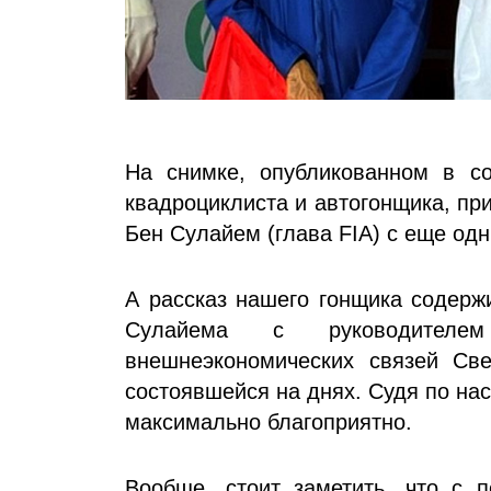
На снимке, опубликованном в со
квадроциклиста и автогонщика, пр
Бен Сулайем (глава FIA) с еще од
А рассказ нашего гонщика содер
Сулайема с руководителе
внешнеэкономических связей Св
состоявшейся на днях. Судя по на
максимально благоприятно.
Вообще, стоит заметить, что с 