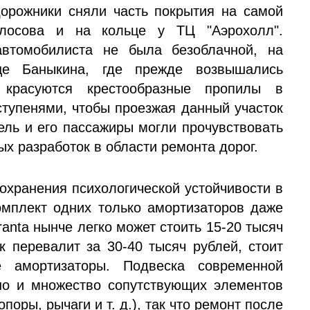
орожники сняли часть покрытия на самой
олосова и на кольце у ТЦ "Аэрохолл".
автомобилиста не была безоблачной, на
це Баныкина, где прежде возвышались
ь красуются крестообразные пропилы в
ступенями, чтобы проезжая данный участок
ель и его пассажиры могли прочувствовать
х разработок в области ремонта дорог.
охранения психологической устойчивости в
мплект одних только амортизаторов даже
nta нынче легко может стоить 15-20 тысяч
к перевалит за 30-40 тысяч рублей, стоит
е амортизаторы. Подвеска современной
но и множество сопутствующих элементов
оры, рычаги и т. д.), так что ремонт после