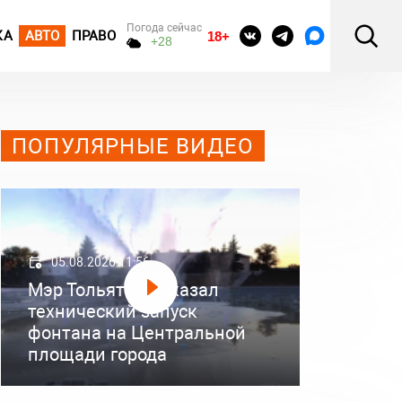
Погода сейчас
КА
АВТО
ПРАВО
18+
+28
ПОПУЛЯРНЫЕ ВИДЕО
05.08.2026 11:56
Мэр Тольятти показал
технический запуск
фонтана на Центральной
площади города