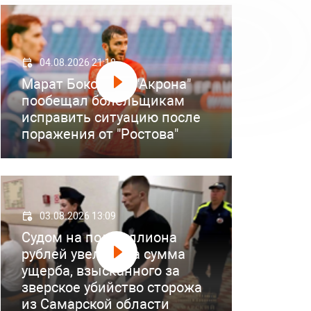
04.08.2026 21:18
Марат Бокоев из "Акрона"
пообещал болельщикам
исправить ситуацию после
поражения от "Ростова"
03.08.2026 13:09
Судом на полмиллиона
рублей увеличена сумма
ущерба, взысканного за
зверское убийство сторожа
из Самарской области