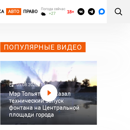
Погода сейчас
КА
АВТО
ПРАВО
18+
+27
ПОПУЛЯРНЫЕ ВИДЕО
05.08.2026 11:56
Мэр Тольятти показал
технический запуск
фонтана на Центральной
площади города