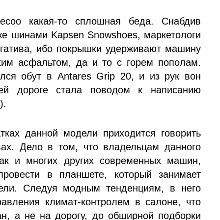
ecoo какая-то сплошная беда. Снабдив
же шинами Kapsen Snowshoes, маркетологи
негатива, ибо покрышки удерживают машину
хим асфальтом, да и то с горем пополам.
ся обут в Antares Grip 20, и из рук вон
ей дороге стала поводом к написанию
).
атках данной модели приходится говорить
ах. Дело в том, что владельцам данного
как и многих других современных машин,
провести в планшете, который занимает
ели. Следуя модным тенденциям, в него
авления климат-контролем в салоне, что
ан, а не на дорогу, до обширной подборки