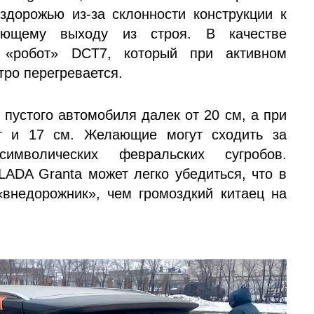
ездорожью из-за склонности конструкции к
ующему выходу из строя. В качестве
 «робот» DCT7, который при активном
ро перегревается.
пустого автомобиля далек от 20 см, а при
ит и 17 см. Желающие могут сходить за
мволических февральских сугробов.
LADA Granta может легко убедиться, что в
«внедорожник», чем громоздкий китаец на