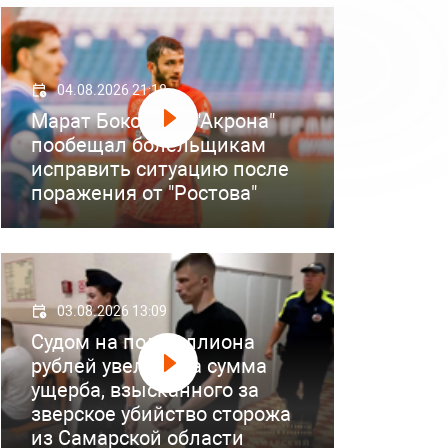
04.08.2026 21:18
Марат Бокоев из "Акрона"
пообещал болельщикам
исправить ситуацию после
поражения от "Ростова"
03.08.2026 13:09
Судом на полмиллиона
рублей увеличена сумма
ущерба, взысканного за
зверское убийство сторожа
из Самарской области