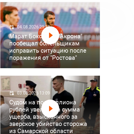
04.08.2026 21:18
Марат Бокоев из "Акрона"
пообещал болельщикам
исправить ситуацию после
поражения от "Ростова"
03.08.2026 13:09
Судом на полмиллиона
рублей увеличена сумма
ущерба, взысканного за
зверское убийство сторожа
из Самарской области