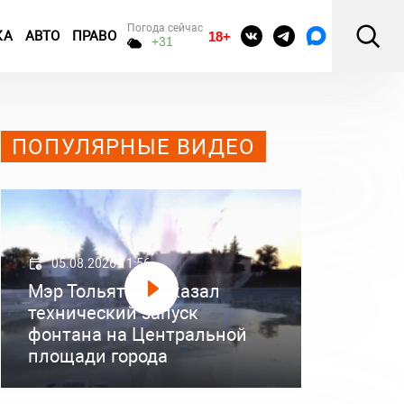
Погода сейчас
КА
АВТО
ПРАВО
18+
+31
ПОПУЛЯРНЫЕ ВИДЕО
05.08.2026 11:56
Мэр Тольятти показал
технический запуск
фонтана на Центральной
площади города