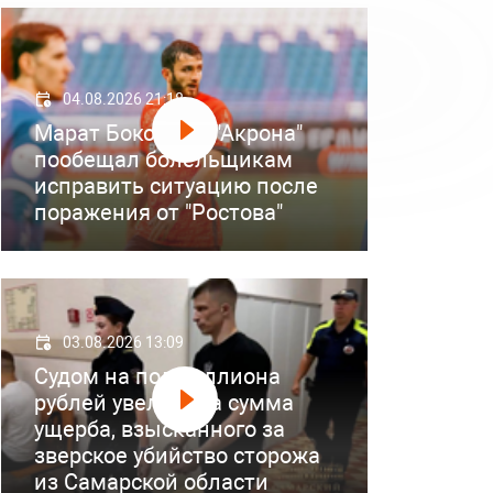
04.08.2026 21:18
Марат Бокоев из "Акрона"
пообещал болельщикам
исправить ситуацию после
поражения от "Ростова"
03.08.2026 13:09
Судом на полмиллиона
рублей увеличена сумма
ущерба, взысканного за
зверское убийство сторожа
из Самарской области