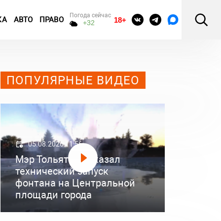
Погода сейчас
КА
АВТО
ПРАВО
18+
+32
ПОПУЛЯРНЫЕ ВИДЕО
05.08.2026 11:56
Мэр Тольятти показал
технический запуск
фонтана на Центральной
площади города