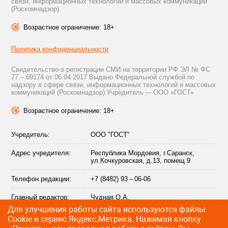
связи, информационных технологий и массовых коммуникаций
(Роскомнадзор).
Возрастное ограничение: 18+
Политика конфиденциальности
Свидетельство о регистрации СМИ на территории РФ ЭЛ № ФС
77 – 69174 от 06.04.2017 Выдано Федеральной службой по
надзору в сфере связи, информационных технологий и массовых
коммуникаций (Роскомнадзор) Учредитель — ООО «ГОСТ»
Возрастное ограничение: 18+
Учредитель:
ООО "ГОСТ"
Адрес учредителя:
Республика Мордовия, г.Саранск,
ул.Кочкуровская, д.13, помещ.9
Телефон редакции:
+7 (8482) 93 – 06-06
Главный редактор:
Чудная О.А.
Для улучшения работы сайта используются файлы
Адрес электронной
info@citytraffic.ru
Сookie и сервис Яндекс.Метрика. Нажимая кнопку
почты редакции: