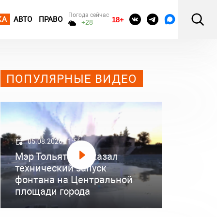
Погода сейчас
КА
АВТО
ПРАВО
18+
+28
ПОПУЛЯРНЫЕ ВИДЕО
05.08.2026 11:56
Мэр Тольятти показал
технический запуск
фонтана на Центральной
площади города