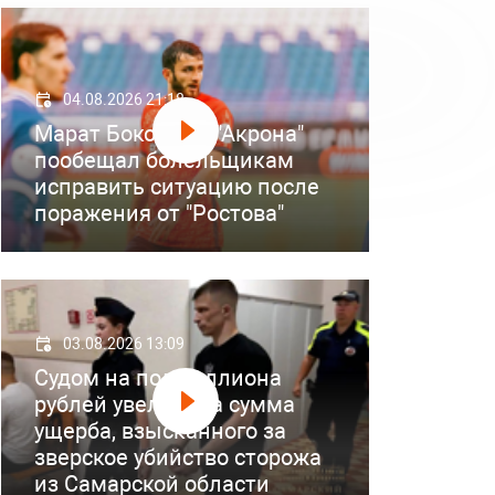
04.08.2026 21:18
Марат Бокоев из "Акрона"
пообещал болельщикам
исправить ситуацию после
поражения от "Ростова"
03.08.2026 13:09
Судом на полмиллиона
рублей увеличена сумма
ущерба, взысканного за
зверское убийство сторожа
из Самарской области