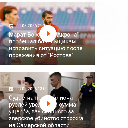
04.08.2026 21:18
Марат Бокоев из "Акрона"
пообещал болельщикам
исправить ситуацию после
поражения от "Ростова"
03.08.2026 13:09
Судом на полмиллиона
рублей увеличена сумма
ущерба, взысканного за
зверское убийство сторожа
из Самарской области