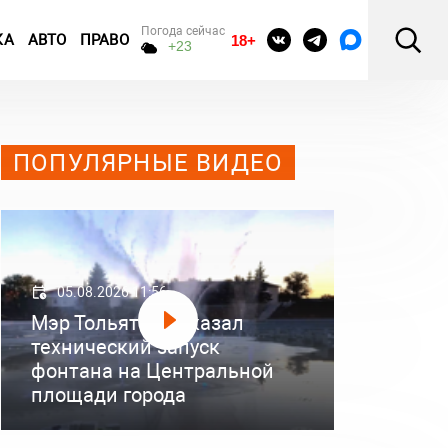
Погода сейчас
КА
АВТО
ПРАВО
18+
+23
ПОПУЛЯРНЫЕ ВИДЕО
05.08.2026 11:56
Мэр Тольятти показал
технический запуск
фонтана на Центральной
площади города