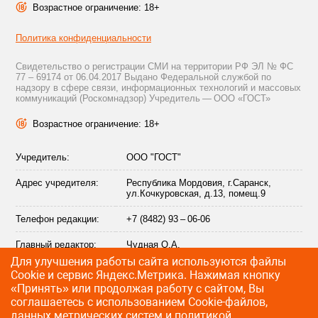
Возрастное ограничение: 18+
Политика конфиденциальности
Свидетельство о регистрации СМИ на территории РФ ЭЛ № ФС
77 – 69174 от 06.04.2017 Выдано Федеральной службой по
надзору в сфере связи, информационных технологий и массовых
коммуникаций (Роскомнадзор) Учредитель — ООО «ГОСТ»
Возрастное ограничение: 18+
Учредитель:
ООО "ГОСТ"
Адрес учредителя:
Республика Мордовия, г.Саранск,
ул.Кочкуровская, д.13, помещ.9
Телефон редакции:
+7 (8482) 93 – 06-06
Главный редактор:
Чудная О.А.
Для улучшения работы сайта используются файлы
Адрес электронной
info@citytraffic.ru
Сookie и сервис Яндекс.Метрика. Нажимая кнопку
почты редакции:
«Принять» или продолжая работу с сайтом, Вы
соглашаетесь с использованием Cookie-файлов,
данных метрических систем и
политикой