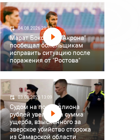
04.08.2026 21:18
Марат Бокоев из "Акрона"
пообещал болельщикам
исправить ситуацию после
поражения от "Ростова"
03.08.2026 13:09
Судом на полмиллиона
рублей увеличена сумма
ущерба, взысканного за
зверское убийство сторожа
из Самарской области