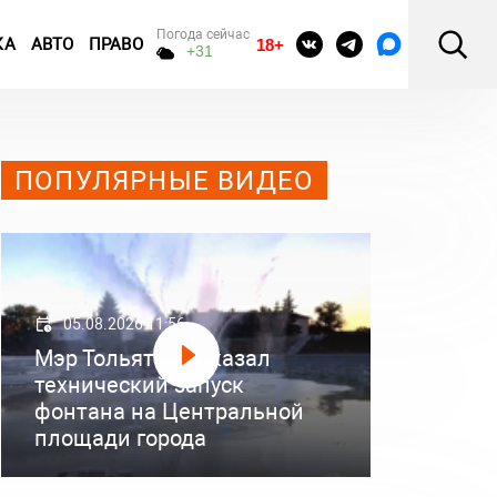
Погода сейчас
КА
АВТО
ПРАВО
18+
+31
ПОПУЛЯРНЫЕ ВИДЕО
05.08.2026 11:56
Мэр Тольятти показал
технический запуск
фонтана на Центральной
площади города