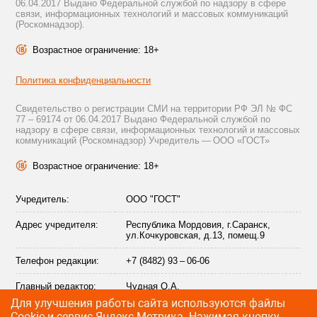
06.04.2017 Выдано Федеральной службой по надзору в сфере
связи, информационных технологий и массовых коммуникаций
(Роскомнадзор).
Возрастное ограничение: 18+
Политика конфиденциальности
Свидетельство о регистрации СМИ на территории РФ ЭЛ № ФС
77 – 69174 от 06.04.2017 Выдано Федеральной службой по
надзору в сфере связи, информационных технологий и массовых
коммуникаций (Роскомнадзор) Учредитель — ООО «ГОСТ»
Возрастное ограничение: 18+
Учредитель:
ООО "ГОСТ"
Адрес учредителя:
Республика Мордовия, г.Саранск,
ул.Кочкуровская, д.13, помещ.9
Телефон редакции:
+7 (8482) 93 – 06-06
Главный редактор:
Чудная О.А.
Для улучшения работы сайта используются файлы
Адрес электронной
info@citytraffic.ru
Сookie и сервис Яндекс.Метрика. Нажимая кнопку