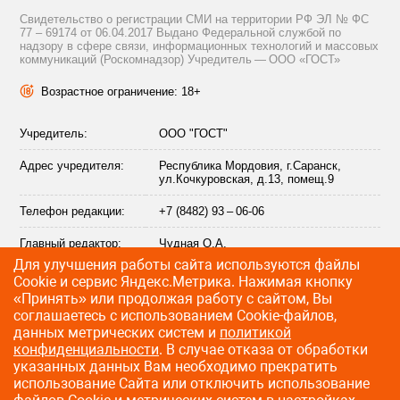
Свидетельство о регистрации СМИ на территории РФ ЭЛ № ФС
77 – 69174 от 06.04.2017 Выдано Федеральной службой по
надзору в сфере связи, информационных технологий и массовых
коммуникаций (Роскомнадзор) Учредитель — ООО «ГОСТ»
Возрастное ограничение: 18+
Учредитель:
ООО "ГОСТ"
Адрес учредителя:
Республика Мордовия, г.Саранск,
ул.Кочкуровская, д.13, помещ.9
Телефон редакции:
+7 (8482) 93 – 06-06
Главный редактор:
Чудная О.А.
Для улучшения работы сайта используются файлы
Адрес электронной
info@citytraffic.ru
Сookie и сервис Яндекс.Метрика. Нажимая кнопку
почты редакции:
«Принять» или продолжая работу с сайтом, Вы
соглашаетесь с использованием Cookie-файлов,
данных метрических систем и
политикой
конфиденциальности
. В случае отказа от обработки
©
2009—2026 CityTraffic — все права защищены
указанных данных Вам необходимо прекратить
использование Сайта или отключить использование
Разработка сайта
:
Лайт Информ