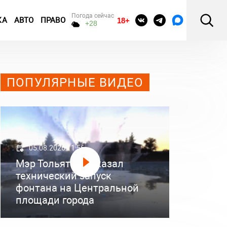
Погода сейчас
КА
АВТО
ПРАВО
18+
+28
ПОПУЛЯРНЫЕ ВИДЕО
05.08.2026 11:56
Мэр Тольятти показал
технический запуск
фонтана на Центральной
площади города