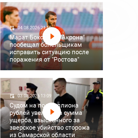
04.08.2026 21:18
Марат Бокоев из "Акрона"
пообещал болельщикам
исправить ситуацию после
поражения от "Ростова"
03.08.2026 13:09
Судом на полмиллиона
рублей увеличена сумма
ущерба, взысканного за
зверское убийство сторожа
из Самарской области