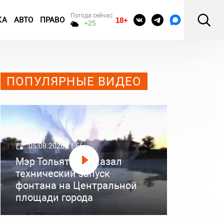
Погода сейчас
КА
АВТО
ПРАВО
18+
+25
ПОПУЛЯРНЫЕ ВИДЕО
05.08.2026 11:56
Мэр Тольятти показал
технический запуск
фонтана на Центральной
площади города