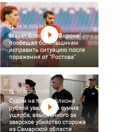
04.08.2026 21:18
Марат Бокоев из "Акрона"
пообещал болельщикам
исправить ситуацию после
поражения от "Ростова"
03.08.2026 13:09
Судом на полмиллиона
рублей увеличена сумма
ущерба, взысканного за
зверское убийство сторожа
из Самарской области