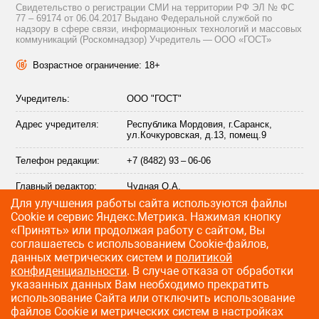
Свидетельство о регистрации СМИ на территории РФ ЭЛ № ФС
77 – 69174 от 06.04.2017 Выдано Федеральной службой по
надзору в сфере связи, информационных технологий и массовых
коммуникаций (Роскомнадзор) Учредитель — ООО «ГОСТ»
Возрастное ограничение: 18+
Учредитель:
ООО "ГОСТ"
Адрес учредителя:
Республика Мордовия, г.Саранск,
ул.Кочкуровская, д.13, помещ.9
Телефон редакции:
+7 (8482) 93 – 06-06
Главный редактор:
Чудная О.А.
Для улучшения работы сайта используются файлы
Адрес электронной
info@citytraffic.ru
Сookie и сервис Яндекс.Метрика. Нажимая кнопку
почты редакции:
«Принять» или продолжая работу с сайтом, Вы
соглашаетесь с использованием Cookie-файлов,
данных метрических систем и
политикой
конфиденциальности
. В случае отказа от обработки
©
2009—2026 CityTraffic — все права защищены
указанных данных Вам необходимо прекратить
использование Сайта или отключить использование
Разработка сайта
:
Лайт Информ
файлов Cookie и метрических систем в настройках