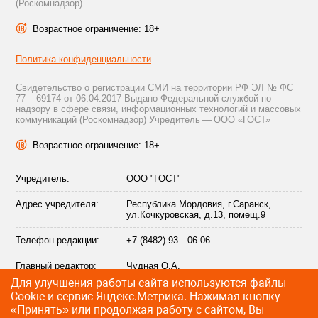
(Роскомнадзор).
Возрастное ограничение: 18+
Политика конфиденциальности
Свидетельство о регистрации СМИ на территории РФ ЭЛ № ФС
77 – 69174 от 06.04.2017 Выдано Федеральной службой по
надзору в сфере связи, информационных технологий и массовых
коммуникаций (Роскомнадзор) Учредитель — ООО «ГОСТ»
Возрастное ограничение: 18+
Учредитель:
ООО "ГОСТ"
Адрес учредителя:
Республика Мордовия, г.Саранск,
ул.Кочкуровская, д.13, помещ.9
Телефон редакции:
+7 (8482) 93 – 06-06
Главный редактор:
Чудная О.А.
Для улучшения работы сайта используются файлы
Адрес электронной
info@citytraffic.ru
Сookie и сервис Яндекс.Метрика. Нажимая кнопку
почты редакции:
«Принять» или продолжая работу с сайтом, Вы