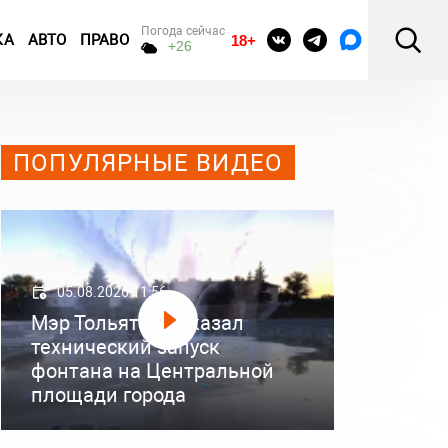
Погода сейчас
КА
АВТО
ПРАВО
18+
+26
ПОПУЛЯРНЫЕ ВИДЕО
05.08.2026 11:56
Мэр Тольятти показал
технический запуск
фонтана на Центральной
площади города