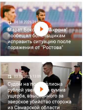
04.08.2026 21:18
Марат Бокоев из "Акрона"
пообещал болельщикам
исправить ситуацию после
поражения от "Ростова"
03.08.2026 13:09
Судом на полмиллиона
рублей увеличена сумма
ущерба, взысканного за
зверское убийство сторожа
из Самарской области