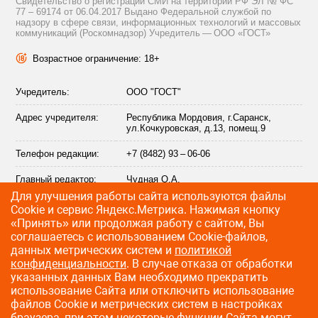
Свидетельство о регистрации СМИ на территории РФ ЭЛ № ФС
77 – 69174 от 06.04.2017 Выдано Федеральной службой по
надзору в сфере связи, информационных технологий и массовых
коммуникаций (Роскомнадзор) Учредитель — ООО «ГОСТ»
Возрастное ограничение: 18+
Учредитель:
ООО "ГОСТ"
Адрес учредителя:
Республика Мордовия, г.Саранск,
ул.Кочкуровская, д.13, помещ.9
Телефон редакции:
+7 (8482) 93 – 06-06
Главный редактор:
Чудная О.А.
Для улучшения работы сайта используются файлы
Адрес электронной
info@citytraffic.ru
Сookie и сервис Яндекс.Метрика. Нажимая кнопку
почты редакции:
«Принять» или продолжая работу с сайтом, Вы
соглашаетесь с использованием Cookie-файлов,
данных метрических систем и
политикой
конфиденциальности
. В случае отказа от обработки
©
2009—2026 CityTraffic — все права защищены
указанных данных Вам необходимо прекратить
использование Сайта или отключить использование
Разработка сайта
:
Лайт Информ
файлов Cookie и метрических систем в настройках
браузера, при этом некоторые функции Сайта могут