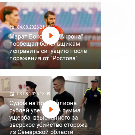
04.08.2026 21:18
Марат Бокоев из "Акрона"
пообещал болельщикам
исправить ситуацию после
поражения от "Ростова"
03.08.2026 13:09
Судом на полмиллиона
рублей увеличена сумма
ущерба, взысканного за
зверское убийство сторожа
из Самарской области