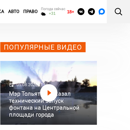
Погода сейчас
КА
АВТО
ПРАВО
18+
+31
ПОПУЛЯРНЫЕ ВИДЕО
05.08.2026 11:56
Мэр Тольятти показал
технический запуск
фонтана на Центральной
площади города