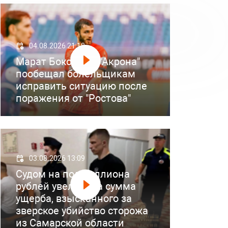
04.08.2026 21:18
Марат Бокоев из "Акрона"
пообещал болельщикам
исправить ситуацию после
поражения от "Ростова"
03.08.2026 13:09
Судом на полмиллиона
рублей увеличена сумма
ущерба, взысканного за
зверское убийство сторожа
из Самарской области