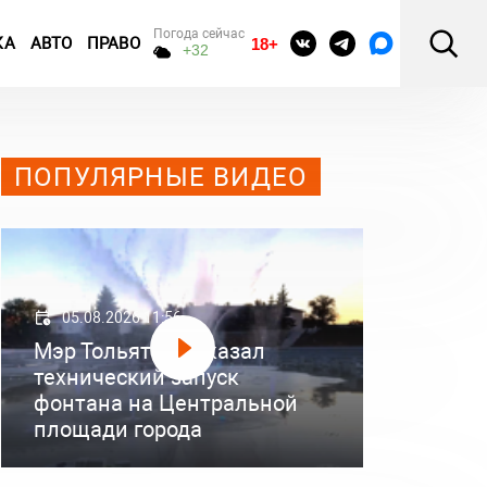
Погода сейчас
КА
АВТО
ПРАВО
18+
+32
ПОПУЛЯРНЫЕ ВИДЕО
05.08.2026 11:56
Мэр Тольятти показал
технический запуск
фонтана на Центральной
площади города