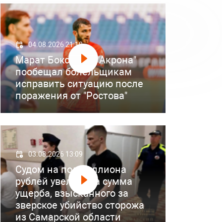
04.08.2026 21:18
Марат Бокоев из "Акрона"
пообещал болельщикам
исправить ситуацию после
поражения от "Ростова"
03.08.2026 13:09
Судом на полмиллиона
рублей увеличена сумма
ущерба, взысканного за
зверское убийство сторожа
из Самарской области