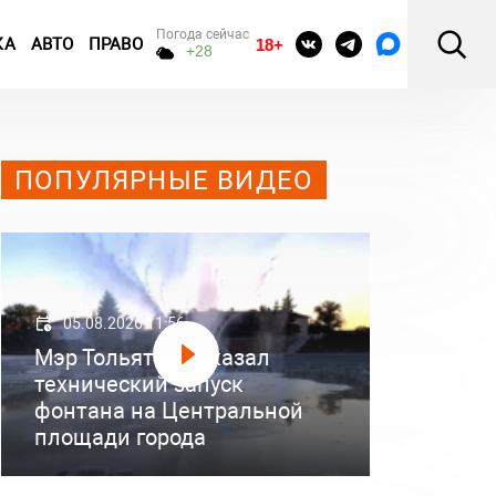
Погода сейчас
КА
АВТО
ПРАВО
18+
+28
ПОПУЛЯРНЫЕ ВИДЕО
05.08.2026 11:56
Мэр Тольятти показал
технический запуск
фонтана на Центральной
площади города