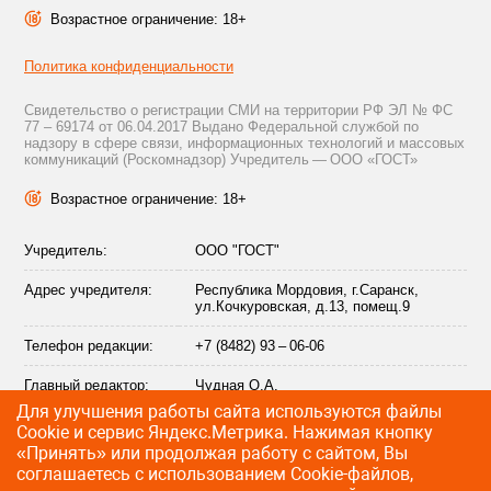
Возрастное ограничение: 18+
Политика конфиденциальности
Свидетельство о регистрации СМИ на территории РФ ЭЛ № ФС
77 – 69174 от 06.04.2017 Выдано Федеральной службой по
надзору в сфере связи, информационных технологий и массовых
коммуникаций (Роскомнадзор) Учредитель — ООО «ГОСТ»
Возрастное ограничение: 18+
Учредитель:
ООО "ГОСТ"
Адрес учредителя:
Республика Мордовия, г.Саранск,
ул.Кочкуровская, д.13, помещ.9
Телефон редакции:
+7 (8482) 93 – 06-06
Главный редактор:
Чудная О.А.
Для улучшения работы сайта используются файлы
Адрес электронной
info@citytraffic.ru
Сookie и сервис Яндекс.Метрика. Нажимая кнопку
почты редакции:
«Принять» или продолжая работу с сайтом, Вы
соглашаетесь с использованием Cookie-файлов,