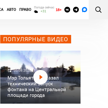
Погода сейчас
КА
АВТО
ПРАВО
18+
+31
ПОПУЛЯРНЫЕ ВИДЕО
05.08.2026 11:56
Мэр Тольятти показал
технический запуск
фонтана на Центральной
площади города