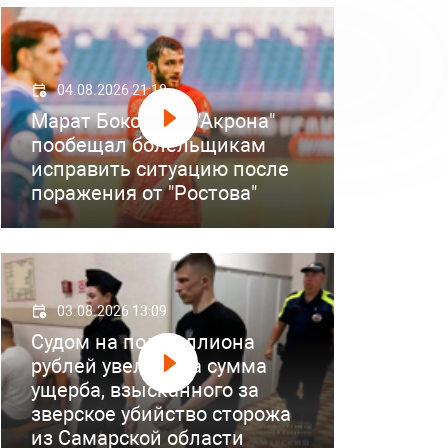
04.08.2026 21:18
Марат Бокоев из "Акрона"
пообещал болельщикам
исправить ситуацию после
поражения от "Ростова"
03.08.2026 13:09
Судом на полмиллиона
рублей увеличена сумма
ущерба, взысканного за
зверское убийство сторожа
из Самарской области