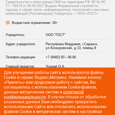
Свидетельство о регистрации СМИ на территории РФ ЭЛ № ФС
77 – 69174 от 06.04.2017 Выдано Федеральной службой по
надзору в сфере связи, информационных технологий и массовых
коммуникаций (Роскомнадзор) Учредитель — ООО «ГОСТ»
Возрастное ограничение: 18+
Учредитель:
ООО "ГОСТ"
Адрес учредителя:
Республика Мордовия, г.Саранск,
ул.Кочкуровская, д.13, помещ.9
Телефон редакции:
+7 (8482) 93 – 06-06
Главный редактор:
Чудная О.А.
Для улучшения работы сайта используются файлы
Адрес электронной
info@citytraffic.ru
Сookie и сервис Яндекс.Метрика. Нажимая кнопку
почты редакции:
«Принять» или продолжая работу с сайтом, Вы
соглашаетесь с использованием Cookie-файлов,
данных метрических систем и
политикой
конфиденциальности
. В случае отказа от обработки
©
2009—2026 CityTraffic — все права защищены
указанных данных Вам необходимо прекратить
использование Сайта или отключить использование
Разработка сайта
:
Лайт Информ
файлов Cookie и метрических систем в настройках