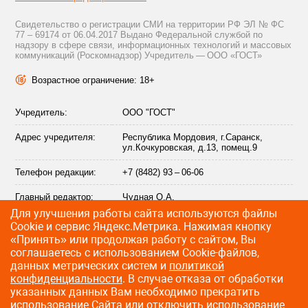
Свидетельство о регистрации СМИ на территории РФ ЭЛ № ФС
77 – 69174 от 06.04.2017 Выдано Федеральной службой по
надзору в сфере связи, информационных технологий и массовых
коммуникаций (Роскомнадзор) Учредитель — ООО «ГОСТ»
Возрастное ограничение: 18+
Учредитель:
ООО "ГОСТ"
Адрес учредителя:
Республика Мордовия, г.Саранск,
ул.Кочкуровская, д.13, помещ.9
Телефон редакции:
+7 (8482) 93 – 06-06
Главный редактор:
Чудная О.А.
Для улучшения работы сайта используются файлы
Адрес электронной
info@citytraffic.ru
Сookie и сервис Яндекс.Метрика. Нажимая кнопку
почты редакции:
«Принять» или продолжая работу с сайтом, Вы
соглашаетесь с использованием Cookie-файлов,
данных метрических систем и
политикой
конфиденциальности
. В случае отказа от обработки
©
2009—2026 CityTraffic — все права защищены
указанных данных Вам необходимо прекратить
использование Сайта или отключить использование