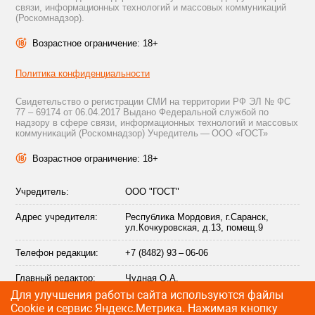
связи, информационных технологий и массовых коммуникаций
(Роскомнадзор).
Возрастное ограничение: 18+
Политика конфиденциальности
Свидетельство о регистрации СМИ на территории РФ ЭЛ № ФС
77 – 69174 от 06.04.2017 Выдано Федеральной службой по
надзору в сфере связи, информационных технологий и массовых
коммуникаций (Роскомнадзор) Учредитель — ООО «ГОСТ»
Возрастное ограничение: 18+
Учредитель:
ООО "ГОСТ"
Адрес учредителя:
Республика Мордовия, г.Саранск,
ул.Кочкуровская, д.13, помещ.9
Телефон редакции:
+7 (8482) 93 – 06-06
Главный редактор:
Чудная О.А.
Для улучшения работы сайта используются файлы
Адрес электронной
info@citytraffic.ru
Сookie и сервис Яндекс.Метрика. Нажимая кнопку
почты редакции: