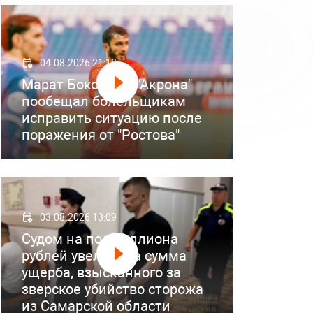
04.08.2026 21:18
Марат Бокоев из "Акрона"
пообещал болельщикам
исправить ситуацию после
поражения от "Ростова"
03.08.2026 13:09
Судом на полмиллиона
рублей увеличена сумма
ущерба, взысканного за
зверское убийство сторожа
из Самарской области