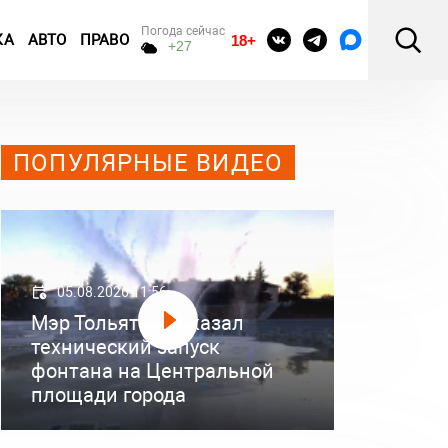
Погода сейчас
КА
АВТО
ПРАВО
18+
+27
ПОПУЛЯРНЫЕ ВИДЕО
05.08.2026 11:56
Мэр Тольятти показал
технический запуск
фонтана на Центральной
площади города