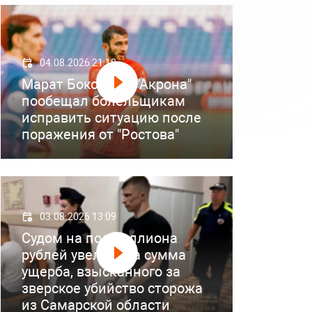
04.08.2026 21:18
Марат Бокоев из "Акрона"
пообещал болельщикам
исправить ситуацию после
поражения от "Ростова"
03.08.2026 13:09
Судом на полмиллиона
рублей увеличена сумма
ущерба, взысканного за
зверское убийство сторожа
из Самарской области