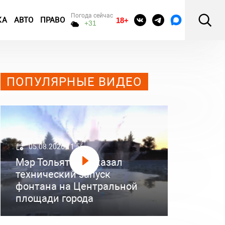
Погода сейчас
КА
АВТО
ПРАВО
18+
+31
ПОПУЛЯРНЫЕ ВИДЕО
05.08.2026 11:56
Мэр Тольятти показал
технический запуск
фонтана на Центральной
площади города