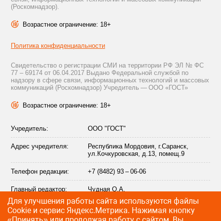
(Роскомнадзор).
Возрастное ограничение: 18+
Политика конфиденциальности
Свидетельство о регистрации СМИ на территории РФ ЭЛ № ФС
77 – 69174 от 06.04.2017 Выдано Федеральной службой по
надзору в сфере связи, информационных технологий и массовых
коммуникаций (Роскомнадзор) Учредитель — ООО «ГОСТ»
Возрастное ограничение: 18+
Учредитель:
ООО "ГОСТ"
Адрес учредителя:
Республика Мордовия, г.Саранск,
ул.Кочкуровская, д.13, помещ.9
Телефон редакции:
+7 (8482) 93 – 06-06
Главный редактор:
Чудная О.А.
Для улучшения работы сайта используются файлы
Адрес электронной
info@citytraffic.ru
Сookie и сервис Яндекс.Метрика. Нажимая кнопку
почты редакции:
«Принять» или продолжая работу с сайтом, Вы