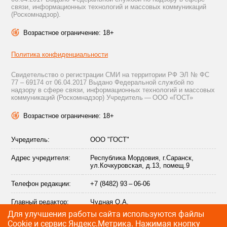
связи, информационных технологий и массовых коммуникаций
(Роскомнадзор).
Возрастное ограничение: 18+
Политика конфиденциальности
Свидетельство о регистрации СМИ на территории РФ ЭЛ № ФС
77 – 69174 от 06.04.2017 Выдано Федеральной службой по
надзору в сфере связи, информационных технологий и массовых
коммуникаций (Роскомнадзор) Учредитель — ООО «ГОСТ»
Возрастное ограничение: 18+
Учредитель:
ООО "ГОСТ"
Адрес учредителя:
Республика Мордовия, г.Саранск,
ул.Кочкуровская, д.13, помещ.9
Телефон редакции:
+7 (8482) 93 – 06-06
Главный редактор:
Чудная О.А.
Для улучшения работы сайта используются файлы
Адрес электронной
info@citytraffic.ru
Сookie и сервис Яндекс.Метрика. Нажимая кнопку