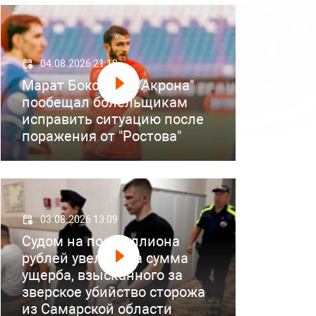
04.08.2026 21:18
Марат Бокоев из "Акрона"
пообещал болельщикам
исправить ситуацию после
поражения от "Ростова"
03.08.2026 13:09
Судом на полмиллиона
рублей увеличена сумма
ущерба, взысканного за
зверское убийство сторожа
из Самарской области