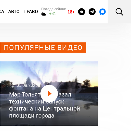
Погода сейчас
КА
АВТО
ПРАВО
18+
+31
ПОПУЛЯРНЫЕ ВИДЕО
05.08.2026 11:56
Мэр Тольятти показал
технический запуск
фонтана на Центральной
площади города