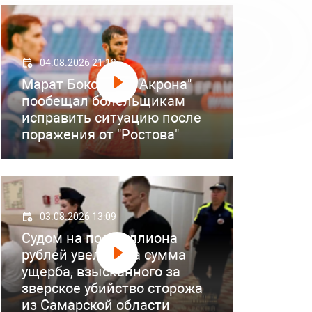
04.08.2026 21:18
Марат Бокоев из "Акрона"
пообещал болельщикам
исправить ситуацию после
поражения от "Ростова"
03.08.2026 13:09
Судом на полмиллиона
рублей увеличена сумма
ущерба, взысканного за
зверское убийство сторожа
из Самарской области