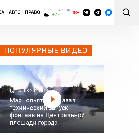
Погода сейчас
КА
АВТО
ПРАВО
18+
+27
ПОПУЛЯРНЫЕ ВИДЕО
05.08.2026 11:56
Мэр Тольятти показал
технический запуск
фонтана на Центральной
площади города