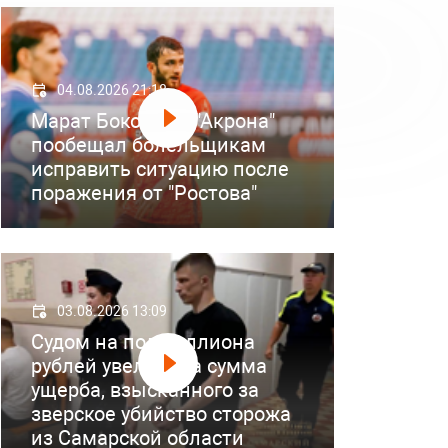
04.08.2026 21:18
Марат Бокоев из "Акрона"
пообещал болельщикам
исправить ситуацию после
поражения от "Ростова"
03.08.2026 13:09
Судом на полмиллиона
рублей увеличена сумма
ущерба, взысканного за
зверское убийство сторожа
из Самарской области