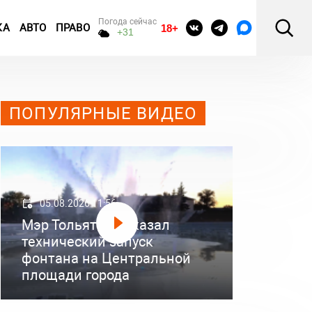
Погода сейчас
КА
АВТО
ПРАВО
18+
+31
ПОПУЛЯРНЫЕ ВИДЕО
05.08.2026 11:56
Мэр Тольятти показал
технический запуск
фонтана на Центральной
площади города