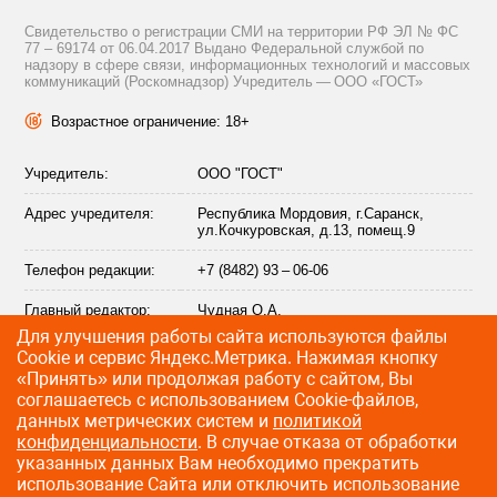
Свидетельство о регистрации СМИ на территории РФ ЭЛ № ФС
77 – 69174 от 06.04.2017 Выдано Федеральной службой по
надзору в сфере связи, информационных технологий и массовых
коммуникаций (Роскомнадзор) Учредитель — ООО «ГОСТ»
Возрастное ограничение: 18+
Учредитель:
ООО "ГОСТ"
Адрес учредителя:
Республика Мордовия, г.Саранск,
ул.Кочкуровская, д.13, помещ.9
Телефон редакции:
+7 (8482) 93 – 06-06
Главный редактор:
Чудная О.А.
Для улучшения работы сайта используются файлы
Адрес электронной
info@citytraffic.ru
Сookie и сервис Яндекс.Метрика. Нажимая кнопку
почты редакции:
«Принять» или продолжая работу с сайтом, Вы
соглашаетесь с использованием Cookie-файлов,
данных метрических систем и
политикой
конфиденциальности
. В случае отказа от обработки
©
2009—2026 CityTraffic — все права защищены
указанных данных Вам необходимо прекратить
использование Сайта или отключить использование
Разработка сайта
:
Лайт Информ