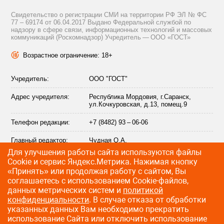
Свидетельство о регистрации СМИ на территории РФ ЭЛ № ФС
77 – 69174 от 06.04.2017 Выдано Федеральной службой по
надзору в сфере связи, информационных технологий и массовых
коммуникаций (Роскомнадзор) Учредитель — ООО «ГОСТ»
Возрастное ограничение: 18+
Учредитель:
ООО "ГОСТ"
Адрес учредителя:
Республика Мордовия, г.Саранск,
ул.Кочкуровская, д.13, помещ.9
Телефон редакции:
+7 (8482) 93 – 06-06
Главный редактор:
Чудная О.А.
Для улучшения работы сайта используются файлы
Адрес электронной
info@citytraffic.ru
Сookie и сервис Яндекс.Метрика. Нажимая кнопку
почты редакции:
«Принять» или продолжая работу с сайтом, Вы
соглашаетесь с использованием Cookie-файлов,
данных метрических систем и
политикой
конфиденциальности
. В случае отказа от обработки
©
2009—2026 CityTraffic — все права защищены
указанных данных Вам необходимо прекратить
использование Сайта или отключить использование
Разработка сайта
:
Лайт Информ