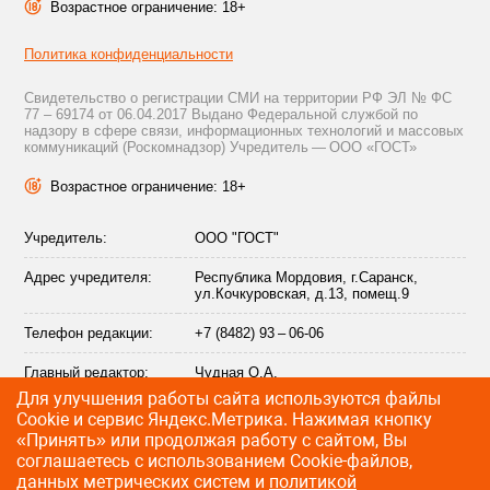
Возрастное ограничение: 18+
Политика конфиденциальности
Свидетельство о регистрации СМИ на территории РФ ЭЛ № ФС
77 – 69174 от 06.04.2017 Выдано Федеральной службой по
надзору в сфере связи, информационных технологий и массовых
коммуникаций (Роскомнадзор) Учредитель — ООО «ГОСТ»
Возрастное ограничение: 18+
Учредитель:
ООО "ГОСТ"
Адрес учредителя:
Республика Мордовия, г.Саранск,
ул.Кочкуровская, д.13, помещ.9
Телефон редакции:
+7 (8482) 93 – 06-06
Главный редактор:
Чудная О.А.
Для улучшения работы сайта используются файлы
Адрес электронной
info@citytraffic.ru
Сookie и сервис Яндекс.Метрика. Нажимая кнопку
почты редакции:
«Принять» или продолжая работу с сайтом, Вы
соглашаетесь с использованием Cookie-файлов,
данных метрических систем и
политикой