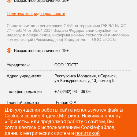
Возрастное ограничение: 18+
Политика конфиденциальности
Свидетельство о регистрации СМИ на территории РФ ЭЛ № ФС
77 – 69174 от 06.04.2017 Выдано Федеральной службой по
надзору в сфере связи, информационных технологий и массовых
коммуникаций (Роскомнадзор) Учредитель — ООО «ГОСТ»
Возрастное ограничение: 18+
Учредитель:
ООО "ГОСТ"
Адрес учредителя:
Республика Мордовия, г.Саранск,
ул.Кочкуровская, д.13, помещ.9
Телефон редакции:
+7 (8482) 93 – 06-06
Главный редактор:
Чудная О.А.
Для улучшения работы сайта используются файлы
Адрес электронной
info@citytraffic.ru
Сookie и сервис Яндекс.Метрика. Нажимая кнопку
почты редакции:
«Принять» или продолжая работу с сайтом, Вы
соглашаетесь с использованием Cookie-файлов,
данных метрических систем и
политикой