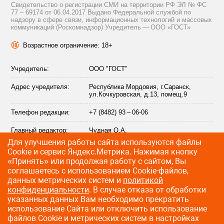
Свидетельство о регистрации СМИ на территории РФ ЭЛ № ФС
77 – 69174 от 06.04.2017 Выдано Федеральной службой по
надзору в сфере связи, информационных технологий и массовых
коммуникаций (Роскомнадзор) Учредитель — ООО «ГОСТ»
Возрастное ограничение: 18+
Учредитель:
ООО "ГОСТ"
Адрес учредителя:
Республика Мордовия, г.Саранск,
ул.Кочкуровская, д.13, помещ.9
Телефон редакции:
+7 (8482) 93 – 06-06
Главный редактор:
Чудная О.А.
Для улучшения работы сайта используются файлы
Адрес электронной
info@citytraffic.ru
Сookie и сервис Яндекс.Метрика. Нажимая кнопку
почты редакции:
«Принять» или продолжая работу с сайтом, Вы
соглашаетесь с использованием Cookie-файлов,
данных метрических систем и
политикой
конфиденциальности
. В случае отказа от обработки
©
2009—2026 CityTraffic — все права защищены
указанных данных Вам необходимо прекратить
использование Сайта или отключить использование
Разработка сайта
:
Лайт Информ
файлов Cookie и метрических систем в настройках