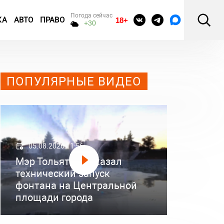
Погода сейчас
КА
АВТО
ПРАВО
18+
+30
ПОПУЛЯРНЫЕ ВИДЕО
05.08.2026 11:56
Мэр Тольятти показал
технический запуск
фонтана на Центральной
площади города