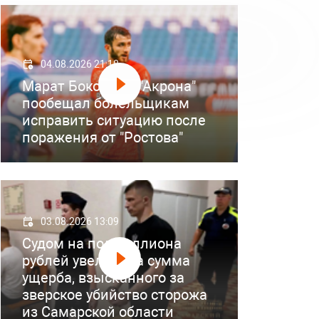
04.08.2026 21:18
Марат Бокоев из "Акрона"
пообещал болельщикам
исправить ситуацию после
поражения от "Ростова"
03.08.2026 13:09
Судом на полмиллиона
рублей увеличена сумма
ущерба, взысканного за
зверское убийство сторожа
из Самарской области