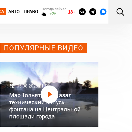
Погода сейчас
КА
АВТО
ПРАВО
18+
+26
ПОПУЛЯРНЫЕ ВИДЕО
05.08.2026 11:56
Мэр Тольятти показал
технический запуск
фонтана на Центральной
площади города