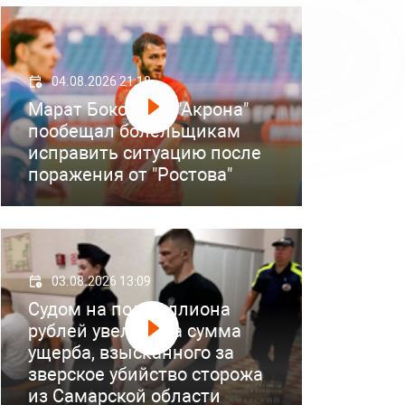
04.08.2026 21:18
Марат Бокоев из "Акрона"
пообещал болельщикам
исправить ситуацию после
поражения от "Ростова"
03.08.2026 13:09
Судом на полмиллиона
рублей увеличена сумма
ущерба, взысканного за
зверское убийство сторожа
из Самарской области