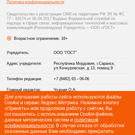
Политика конфиденциальности
Свидетельство о регистрации СМИ на территории РФ ЭЛ № ФС
77 – 69174 от 06.04.2017 Выдано Федеральной службой по
надзору в сфере связи, информационных технологий и массовых
коммуникаций (Роскомнадзор) Учредитель — ООО «ГОСТ»
Возрастное ограничение: 18+
Учредитель:
ООО "ГОСТ"
Адрес учредителя:
Республика Мордовия, г.Саранск,
ул.Кочкуровская, д.13, помещ.9
Телефон редакции:
+7 (8482) 93 – 06-06
Главный редактор:
Чудная О.А.
Для улучшения работы сайта используются файлы
Адрес электронной
info@citytraffic.ru
Сookie и сервис Яндекс.Метрика. Нажимая кнопку
почты редакции:
«Принять» или продолжая работу с сайтом, Вы
соглашаетесь с использованием Cookie-файлов,
данных метрических систем и
политикой
конфиденциальности
. В случае отказа от обработки
©
2009—2026 CityTraffic — все права защищены
указанных данных Вам необходимо прекратить