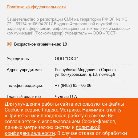
Политика конфиденциальности
Свидетельство о регистрации СМИ на территории РФ ЭЛ № ФС
77 – 69174 от 06.04.2017 Выдано Федеральной службой по
надзору в сфере связи, информационных технологий и массовых
коммуникаций (Роскомнадзор) Учредитель — ООО «ГОСТ»
Возрастное ограничение: 18+
Учредитель:
ООО "ГОСТ"
Адрес учредителя:
Республика Мордовия, г.Саранск,
ул.Кочкуровская, д.13, помещ.9
Телефон редакции:
+7 (8482) 93 – 06-06
Главный редактор:
Чудная О.А.
Для улучшения работы сайта используются файлы
Адрес электронной
info@citytraffic.ru
Сookie и сервис Яндекс.Метрика. Нажимая кнопку
почты редакции:
«Принять» или продолжая работу с сайтом, Вы
соглашаетесь с использованием Cookie-файлов,
данных метрических систем и
политикой
конфиденциальности
. В случае отказа от обработки