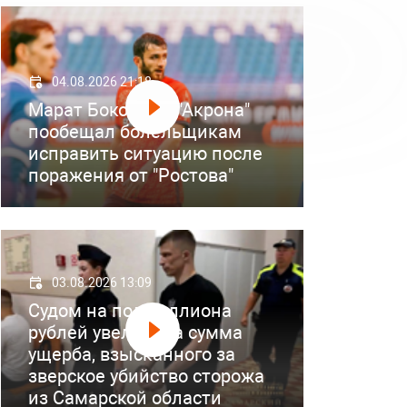
04.08.2026 21:18
Марат Бокоев из "Акрона"
пообещал болельщикам
исправить ситуацию после
поражения от "Ростова"
03.08.2026 13:09
Судом на полмиллиона
рублей увеличена сумма
ущерба, взысканного за
зверское убийство сторожа
из Самарской области