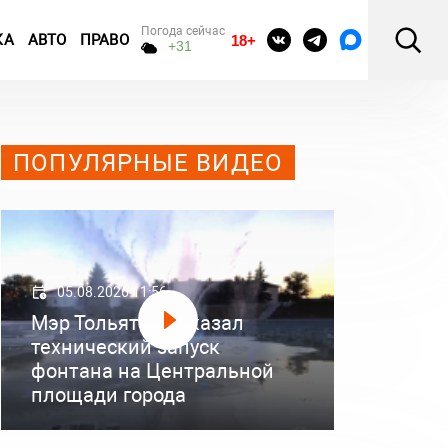
Погода сейчас
КА
АВТО
ПРАВО
18+
+31
ПОПУЛЯРНЫЕ ВИДЕО
05.08.2026 11:56
Мэр Тольятти показал
технический запуск
фонтана на Центральной
площади города