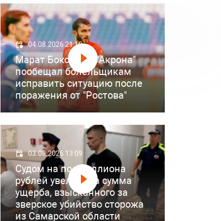
04.08.2026 21:18
Марат Бокоев из "Акрона"
пообещал болельщикам
исправить ситуацию после
поражения от "Ростова"
03.08.2026 13:09
Судом на полмиллиона
рублей увеличена сумма
ущерба, взысканного за
зверское убийство сторожа
из Самарской области