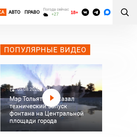
Погода сейчас
КА
АВТО
ПРАВО
18+
+27
ПОПУЛЯРНЫЕ ВИДЕО
05.08.2026 11:56
Мэр Тольятти показал
технический запуск
фонтана на Центральной
площади города